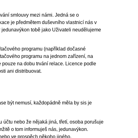
 trvání smlouvy mezi námi. Jedná se o
ikace je předmětem duševního vlastnicí nás v
 jedunavýkon tobě jako Uživateli neudělujeme
čítačového programu (například dočasné
čítačového programu na jednom zařízení, na
je pouze na dobu trvání relace. Licence podle
ti ani distribuovat.
zase být nemusí, každopádně měla by sis je
 účtu nebo že nějaká jiná, třetí, osoba porušuje
mžitě o tom informuješ nás, jedunavýkon.
ch nebo ve prospěch někoho jiného.