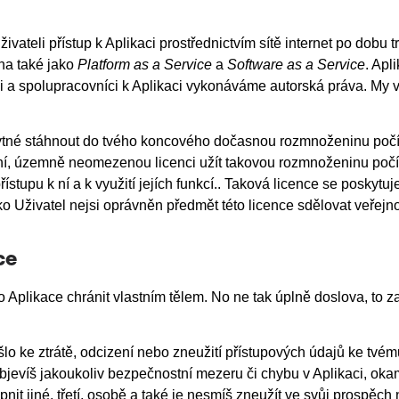
vateli přístup k Aplikaci prostřednictvím sítě internet po dobu
na také jako
Platform as a Service
a
Software as a Service
. Apl
a spolupracovníci k Aplikaci vykonáváme autorská práva. My v
ezbytné stáhnout do tvého koncového dočasnou rozmnoženinu po
radní, územně neomezenou licenci užít takovou rozmnoženinu po
stupu k ní a k využití jejích funkcí.. Taková licence se poskytu
 Uživatel nejsi oprávněn předmět této licence sdělovat veřejnos
ce
o Aplikace chránit vlastním tělem. No ne tak úplně doslova, to 
lo ke ztrátě, odcizení nebo zneužití přístupových údajů ke tvému
jevíš jakoukoliv bezpečnostní mezeru či chybu v Aplikaci, oka
upnit jiné, třetí, osobě a také je nesmíš zneužít ve svůj prospě