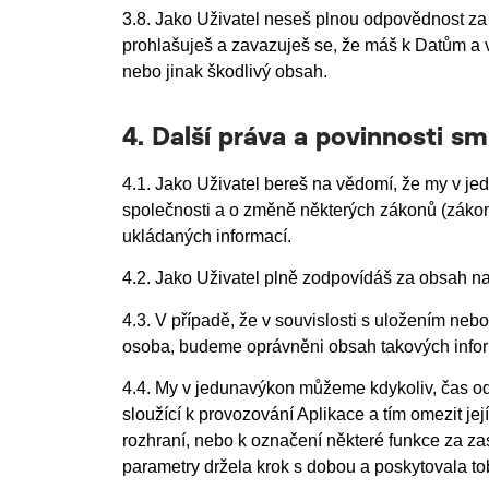
3.8. Jako Uživatel neseš plnou odpovědnost za
prohlašuješ a zavazuješ se, že máš k Datům a
nebo jinak škodlivý obsah.
4. Další práva a povinnosti sm
4.1. Jako Uživatel bereš na vědomí, že my v j
společnosti a o změně některých zákonů (zákon
ukládaných informací.
4.2. Jako Uživatel plně zodpovídáš za obsah n
4.3. V případě, že v souvislosti s uložením nebo
osoba, budeme oprávněni obsah takových inform
4.4. My v jedunavýkon můžeme kdykoliv, čas od
sloužící k provozování Aplikace a tím omezit j
rozhraní, nebo k označení některé funkce za za
parametry držela krok s dobou a poskytovala tob