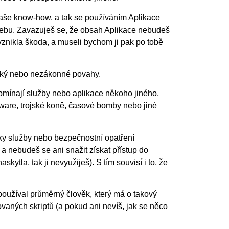
o naše know-how, a tak se používáním Aplikace
otřebu. Zavazuješ se, že obsah Aplikace nebudeš
vznikla škoda, a museli bychom ji pak po tobě
cký nebo nezákonné povahy.
omínají služby nebo aplikace někoho jiného,
alware, trojské koně, časové bomby nebo jiné
ky služby nebo bezpečnostní opatření
a nebudeš se ani snažit získat přístup do
ytla, tak ji nevyužiješ). S tím souvisí i to, že
 používal průměrný člověk, který má o takový
ovaných skriptů (a pokud ani nevíš, jak se něco