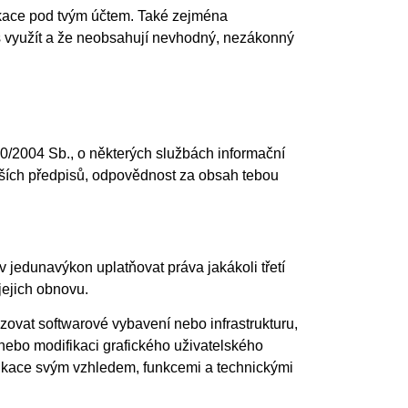
likace pod tvým účtem. Také zejména
š využít a že neobsahují nevhodný, nezákonný
0/2004 Sb., o některých službách informační
jších předpisů, odpovědnost za obsah tebou
 v jedunavýkon uplatňovat práva jakákoli třetí
ejich obnovu.
ovat softwarové vybavení nebo infrastrukturu,
 nebo modifikaci grafického uživatelského
plikace svým vzhledem, funkcemi a technickými