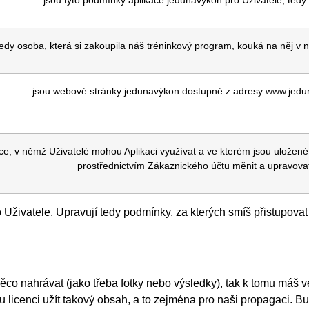
jsou tyto podmínky aplikace jedunavýkon pro Uživatele, tedy 
 Tedy osoba, která si zakoupila náš tréninkový program, kouká na něj v na
jsou webové stránky jedunavýkon dostupné z adresy www.jedu
kace, v němž Uživatelé mohou Aplikaci využívat a ve kterém jsou uložen
prostřednictvím Zákaznického účtu měnit a upravova
živatele. Upravují tedy podmínky, za kterých smíš přistupovat 
ěco nahrávat (jako třeba fotky nebo výsledky), tak k tomu máš 
nci užít takový obsah, a to zejména pro naši propagaci. Budeme