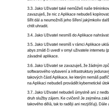
3.3. Jako Uživatel také nemůžeš naše tréninkové
zavazuješ, že nic z Aplikace nebudeš kopírovat
šířit dál a neumožníš jeho šíření jakýmkoliv da
chtít uhradit.
3.4. Jako Uživatel
nesmíš do Aplikace nahrávat 
3.5. Jako Uživatel nesmíš v rámci
Aplikace
uklá
abys zmátl či uvedl v omyl uživatele internetu (
závadné aplikace.
3.6. Jako Uživatel se zavazuješ, že žádným zp
softwarového vybavení a infrastruktury jedunav
takových částí Aplikace, ke kterým nemáš patřičn
na Aplikaci nebudeš provádět kybernetické úto
3.7. Jako Uživatel nebudeš úmyslně ani z nedbalo
druh služby zájem. Ke cvičení! Je zejména zakáz
takového dělá, tak to raději ani nezjišťuj).
Dá
le