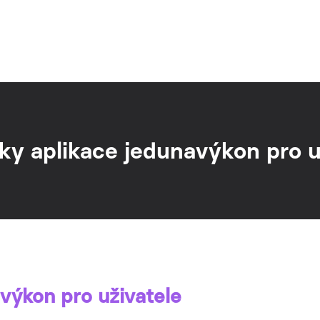
y aplikace jedunavýkon pro u
výkon pro uživatele