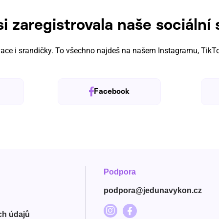
si zaregistrovala naše sociální 
vace i srandičky. To všechno
najdeš na našem Instagramu, TikTo
Facebook
Podpora
podpora@jedunavykon.cz
ch údajů