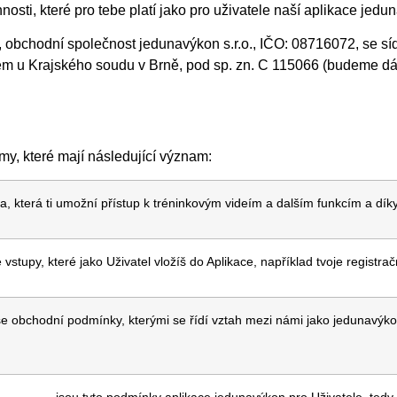
osti, které pro tebe platí jako pro uživatele naší aplikace jed
 obchodní společnost jedunavýkon s.r.o., IČO: 08716072, se sí
ém u Krajského soudu v Brně, pod sp. zn. C 115066 (budeme dál
y, které mají následující význam:
a, která ti umožní přístup k tréninkovým videím a dalším funkcím a d
 vstupy, které jako Uživatel vložíš do Aplikace, například tvoje registra
še obchodní podmínky, kterými se řídí vztah mezi námi jako jedunavýk