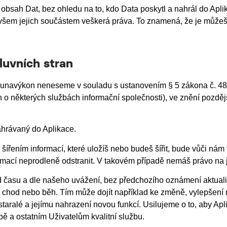
 obsah Dat, bez ohledu na to, kdo Data poskytl a nahrál do Ap
 všem jejich součástem veškerá práva. To znamená, že je může
luvních stran
edunavýkon neneseme v souladu s ustanovením § 5 zákona č. 48
 o některých službách informační společnosti), ve znění pozdě
ahrávaný do Aplikace.
 šířením informací, které uložíš nebo budeš šířit, bude vůči nám
ací neprodleně odstranit. V takovém případě nemáš právo na j
 času a dle našeho uvážení, bez předchozího oznámení aktualiz
ejí chod nebo běh. Tím může dojít například ke změně, vylepšení
staralé a jejímu nahrazení novou funkcí. Usilujeme o to, aby A
ě a ostatním Uživatelům kvalitní službu.