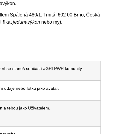
unavýkon.
dlem Spálená 480/1, Trnitá, 602 00 Brno, Česká
 říkat
jedunavýkon
nebo my).
íky ní se staneš součástí #GRLPWR komunity.
ční údaje nebo fotku jako avatar.
on a tebou jako Uživatelem.