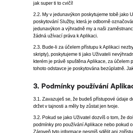
jak super ti to cvičí!
2.2. My v jedunavýkon poskytujeme tobě jako Uži
poskytování Služby, která je odborně označová
jedunavýkon a výhradně my a naši zaměstnanci 
žádná užívací práva k Aplikaci.
2.3. Bude-li za účelem přístupu k Aplikaci n
skripty), poskytujeme ti jako Uživateli nevýh
kterém je právě spuštěna Aplikace, za účelem pří
tohoto odstavce je poskytována bezúplatně. Jako
3. Podmínky používání Aplika
3.1. Zavazuješ se, že budeš přístupové údaje d
držet v tajnosti a měly by zůstat jen tvoje.
3.2. Pokud se jako Uživatel dozvíš o tom, že doš
podmínky pro používání Aplikace nebo pokud ob
Zároveň tyto informace nesmíš sdělit ani zpříst