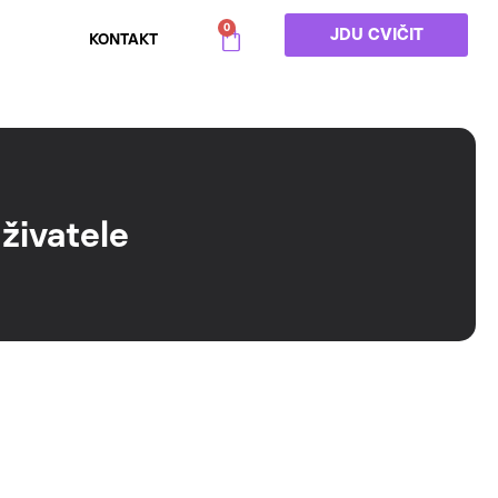
0
JDU CVIČIT
KONTAKT
živatele