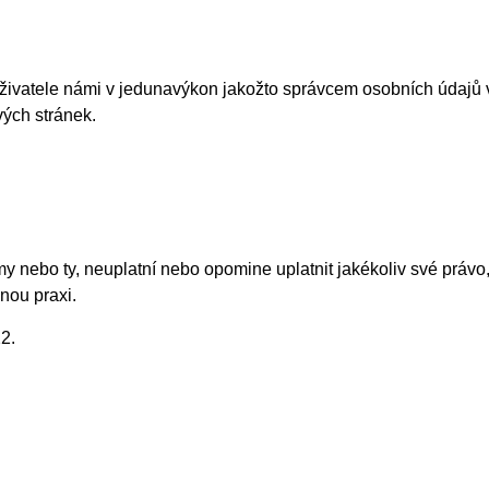
Uživatele námi v jedunavýkon jakožto správcem osobních údajů
ých stránek.
 my nebo ty, neuplatní nebo opomine uplatnit jakékoliv své práv
nou praxi.
22.