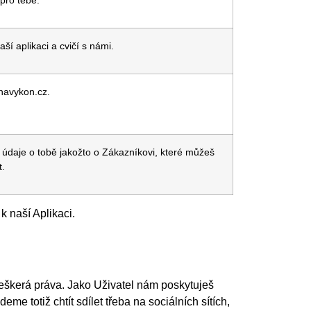
pro tebe.
ší aplikaci a cvičí s námi.
navykon.cz.
é údaje o tobě jakožto o Zákazníkovi, které můžeš
t.
k naší Aplikaci.
veškerá práva. Jako Uživatel nám poskytuješ
 totiž chtít sdílet třeba na sociálních sítích,