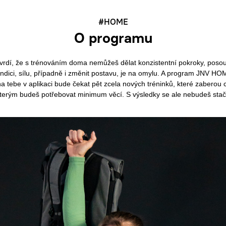
#HOME
O programu
o tvrdí, že s trénováním doma nemůžeš dělat konzistentní pokroky, posou
ondici, sílu, případně i změnit postavu, je na omylu. A program JNV HOM
na tebe v aplikaci bude čekat pět zcela nových tréninků, které zaberou 
terým budeš potřebovat minimum věcí. S výsledky se ale nebudeš stačit