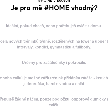
#HOME v bodech
Je pro mě #HOME vhodný?
Ideální, pokud chceš, nebo potřebuješ cvičit z domu.
zcela nových tréninků týdně, rozdělených na lower a upper 
intervaly, kondici, gymnastiku a fullbody.
Určený pro začátečníky i pokročilé.
mnoha cviků je možné ztížit trénink přidáním zátěže - kettlebe
jednoručka, barel s vodou a další.
řebuješ žádné náčiní, pouze podložku, odporové gumičky 
cvičit.