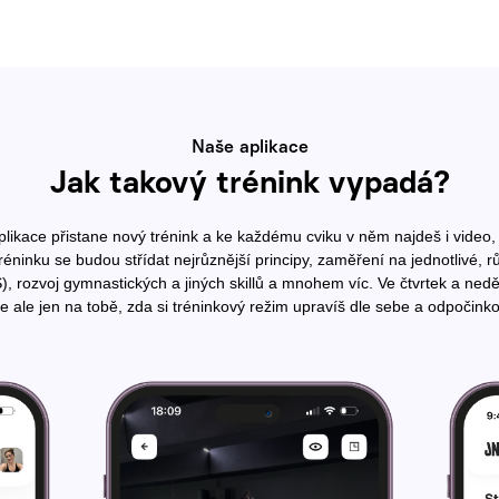
Naše aplikace
Jak takový trénink vypadá?
plikace přistane nový trénink a ke každému cviku v něm najdeš i video, 
tréninku se budou střídat nejrůznější principy, zaměření na jednotlivé,
SS), rozvoj gymnastických a jiných skillů a mnohem víc. Ve čtvrtek a n
e ale jen na tobě, zda si tréninkový režim upravíš dle sebe a odpočinko