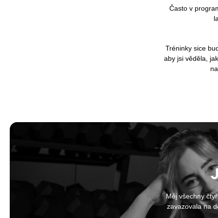
Často v progra
l
Tréninky sice bu
aby jsi věděla, j
na
J
Měj všechny čtyř
zavazovala na do