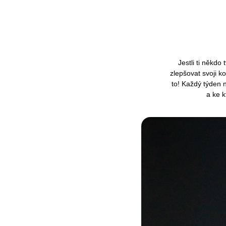
Jestli ti někd
zlepšovat svoji k
to! Každý týden 
a ke k