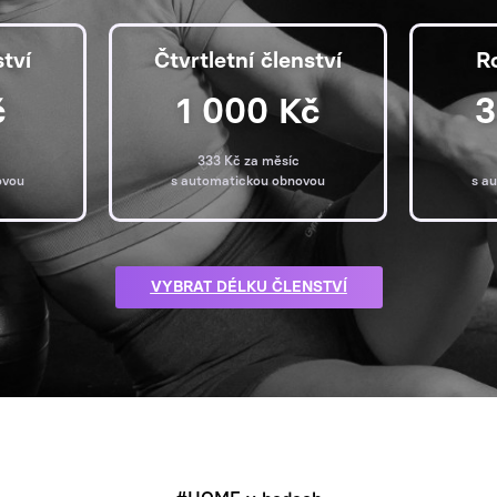
ství
Čtvrtletní členství
R
č
1 000 Kč
3
333 Kč za měsíc
ovou
s automatickou obnovou
s a
VYBRAT DÉLKU ČLENSTVÍ