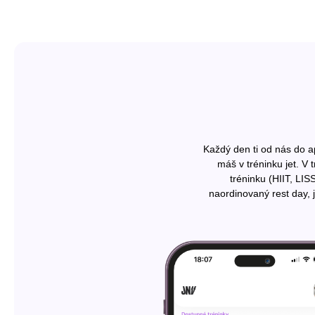
Každý den ti od nás do a
máš v tréninku jet. V 
tréninku (HIIT, LI
naordinovaný rest day, j