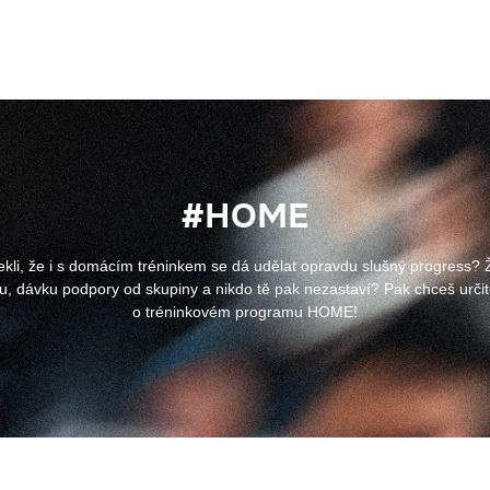
#HOME
kli, že i s domácím tréninkem se dá udělat opravdu slušný progress? 
tu, dávku podpory od skupiny a nikdo tě pak nezastaví? Pak chceš určitě 
o tréninkovém programu HOME!