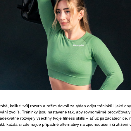
tobě, kolik ti tvůj rozvrh a režim dovolí za týden odjet tréninků i jaké dny
ování zvolíš. Tréninky jsou nastavené tak, aby rovnoměrně procvičovaly
adekvátně rozvíjely všechny tvoje fitness skills – ať už jsi začátečnice, 
akt, každá si zde najde případné alternativy na zjednodušení či ztížení c