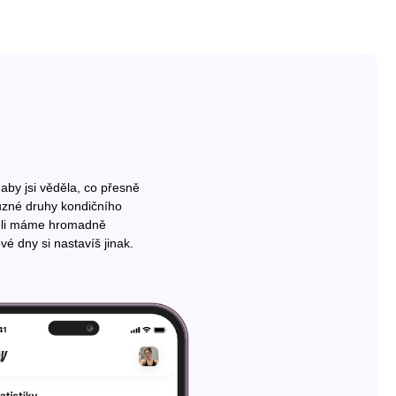
aby jsi věděla, co přesně
 různé druhy kondičního
eděli máme hromadně
vé dny si nastavíš jinak.