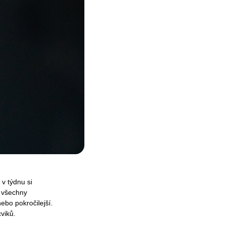
 v týdnu si
 všechny 
nebo pokročilejší.
viků.