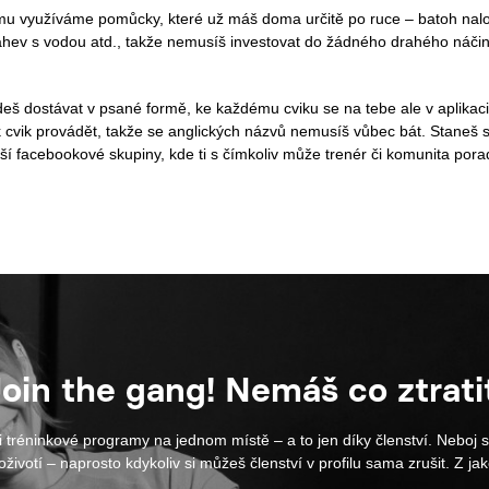
mu využíváme pomůcky, které už máš doma určitě po ruce – batoh nalo
ahev s vodou atd., takže nemusíš investovat do žádného drahého náčin
deš dostávat v psané formě, ke každému cviku se na tebe ale v aplikaci 
ak cvik provádět, takže se anglických názvů nemusíš vůbec bát. Staneš s
ší facebookové skupiny, kde ti s čímkoliv může trenér či komunita porad
oin the gang! Nemáš co ztrati
i tréninkové programy na jednom místě – a to jen díky členství. Neboj 
životí – naprosto kdykoliv si můžeš členství v profilu sama zrušit. Z ja