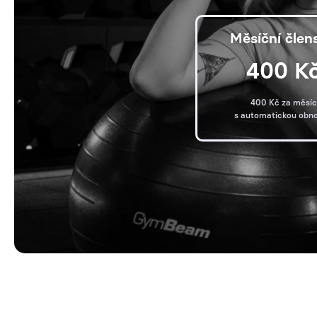
Měsíční člen
400 K
400 Kč za měsíc
s automatickou obn