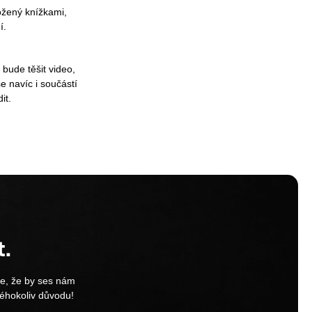
žený knížkami, 
í.
bude těšit video,
e navíc i součástí
it.
t.
se, že by ses nám
kéhokoliv důvodu!