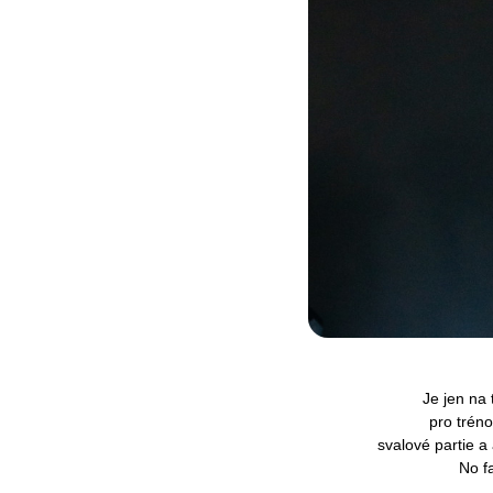
Je jen na 
pro trén
svalové partie a 
No f