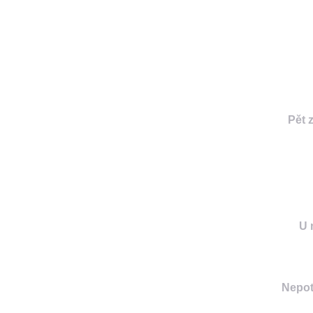
Pět 
U 
Nepot