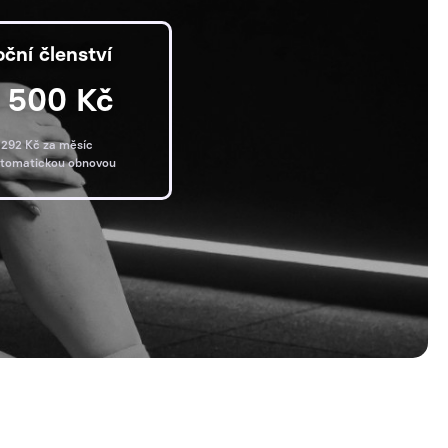
oční členství
 500 Kč
292 Kč za měsíc
utomatickou obnovou